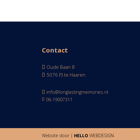
Contact
Oude Baan 8

5076 PJ te Haaren

info@longlastingmemories.nl

06-19007311

Website door |
HELLO
WEBDESIGN.