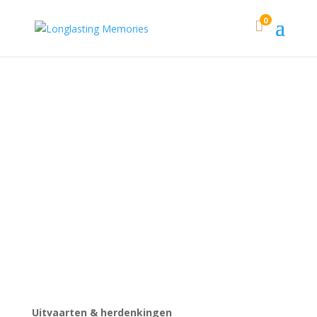
0

Events
Uitvaarten & herdenkingen