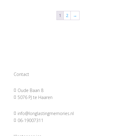
1
2
→
Contact
Oude Baan 8

5076 PJ te Haaren

info@longlastingmemories.nl

06-19007311
